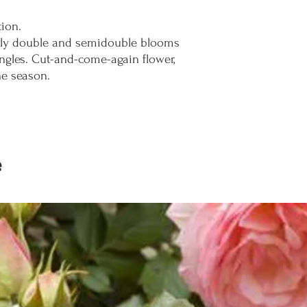
ion.
stly double and semidouble blooms
ingles. Cut-and-come-again flower,
he season.
e