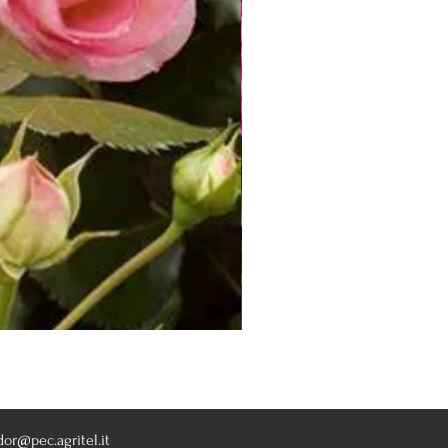
Rosa Knoch Out Double Pink
Nicht verfügbar
dor@pec.agritel.it