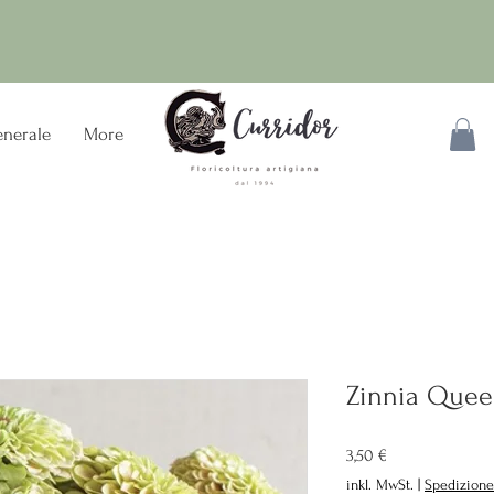
nerale
More
Zinnia Quee
Preis
3,50 €
inkl. MwSt.
|
Spedizione