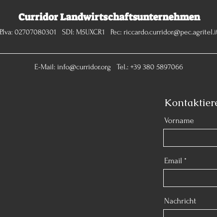
Curridor Landwirtschaftsunternehmen
P.Iva: 02707080301 SDI: M5UXCR1 Pec:
riccardo.curridor@pec.agritel.i
E-Mail:
info@curridor.org
Tel.: +39 380 5897066
Kontaktier
Vorname
Email
Nachricht