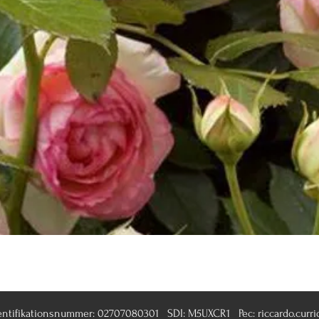
Schnellansicht
entifikationsnummer: 02707080301 SDI: M5UXCR1 Pec:
riccardo.curri