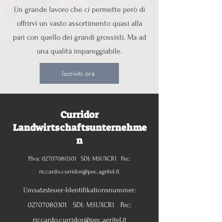
Un grande lavoro che ci permette però di
offrirvi un vasto assortimento quasi alla
pari con quello dei grandi grossisti. Ma ad
una qualità impareggiabile.
Iscriviti ora
Curridor
Landwirtschaftsunternehme
n
P.Iva:
02707080301
SDI: M5UXCR1 Pec:
riccardo.curridor@pec.agritel.it
Umsatzsteuer-Identifikationsnummer:
02707080301
SDI: M5UXCR1 Pec:
riccardo.curridor@pec.agritel.it