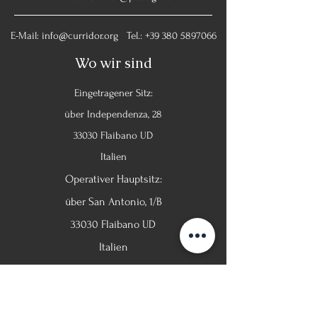
E-Mail:
info@curridor.org
Tel.:
+39 380 5897066
Wo wir sind
Eingetragener Sitz:
über Independenza, 28
33030 Flaibano UD
Italien
Operativer Hauptsitz:
über San Antonio, 1/B
33030 Flaibano UD
Italien
Sozial
Facebook