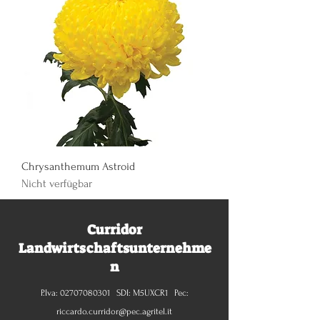
Chrysanthemum Astroid
Nicht verfügbar
Curridor
Landwirtschaftsunternehme
n
P.Iva:
02707080301
SDI: M5UXCR1 Pec:
riccardo.curridor@pec.agritel.it