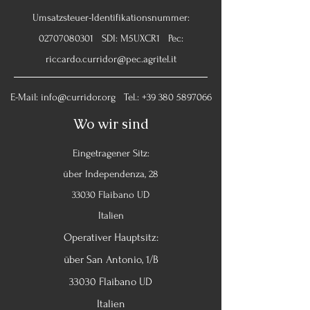
Umsatzsteuer-Identifikationsnummer:
02707080301
SDI: M5UXCR1 Pec:
riccardo.curridor@pec.agritel.it
E-Mail:
info@curridor.org
Tel.:
+39 380 5897066
Wo wir sind
Eingetragener Sitz:
über Independenza, 28
33030 Flaibano UD
Italien
Operativer Hauptsitz:
über San Antonio, 1/B
33030 Flaibano UD
Italien