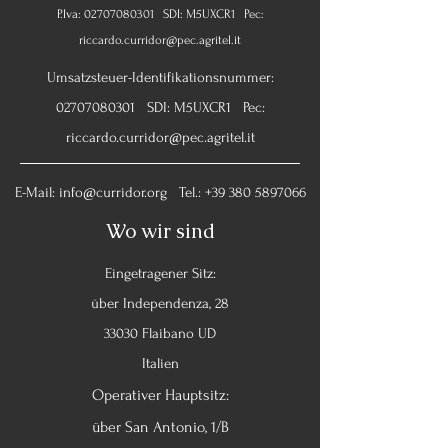
P.Iva:
02707080301
SDI: M5UXCR1 Pec:
riccardo.curridor@pec.agritel.it
Umsatzsteuer-Identifikationsnummer:
02707080301
SDI: M5UXCR1 Pec:
riccardo.curridor@pec.agritel.it
E-Mail:
info@curridor.org
Tel.:
+39 380 5897066
Wo wir sind
Eingetragener Sitz:
über Independenza, 28
33030 Flaibano UD
Italien
Operativer Hauptsitz:
über San Antonio, 1/B