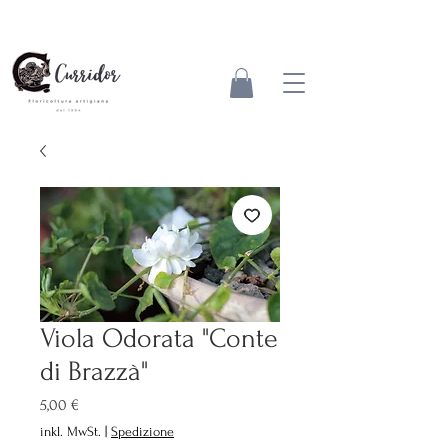
Viola Odorata "Conte
di Brazzà"
Preis
5,00 €
inkl. MwSt.
|
Spedizione