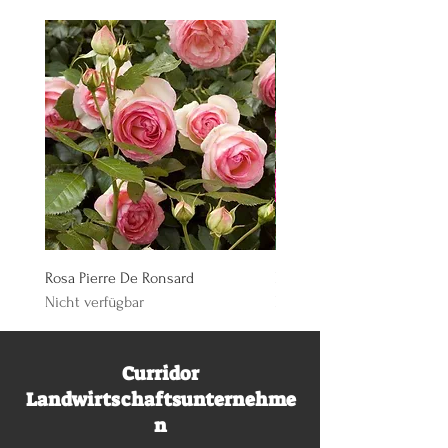
Rosa Pierre De Ronsard
Rosa Knoch Out Double Pi
Nicht verfügbar
Nicht verfügbar
Curridor
Landwirtschaftsunternehme
n