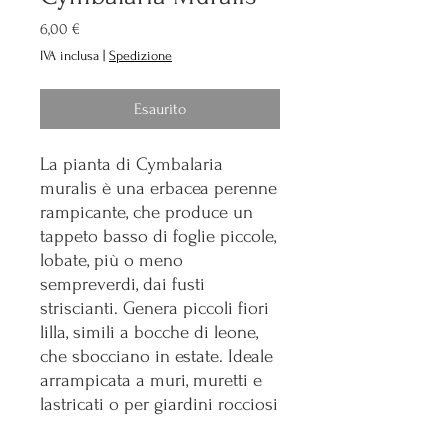
Prezzo
6,00 €
IVA inclusa
|
Spedizione
Esaurito
La pianta di Cymbalaria
muralis è una erbacea perenne
rampicante, che produce un
tappeto basso di foglie piccole,
lobate, più o meno
sempreverdi, dai fusti
striscianti. Genera piccoli fiori
lilla, simili a bocche di leone,
che sbocciano in estate. Ideale
arrampicata a muri, muretti e
lastricati o per giardini rocciosi