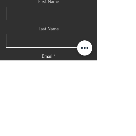
First Name
Last Name
Email
Phone
Message