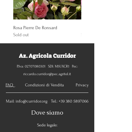
Rosa Pierre De Ronsard
Rosa Knoch Out Double Pi
Sold out
Sold out
Az. Agricola Curridor
P.Iva:
02707080301
SDI: M5UXCR1 Pec:
riccardo.curridor@pec.agritel.it
FAQ
Condizioni di Vendita Privacy
Mail:
info@curridor.org
Tel.:
+39 380 5897066
Dove siamo
Sede legale: