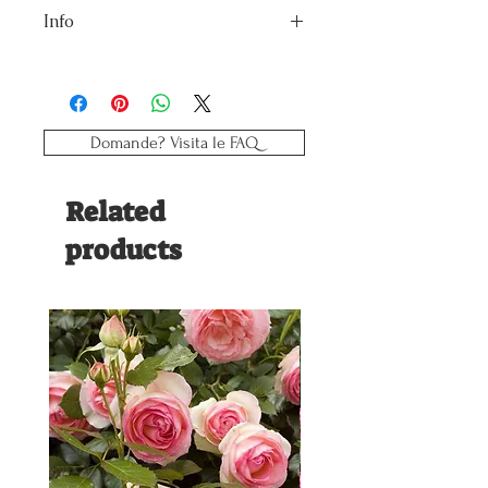
Info
Vaso: 10
Esposizione: Mezz'ombra/Sole
Domande? Visita le FAQ
Related
products