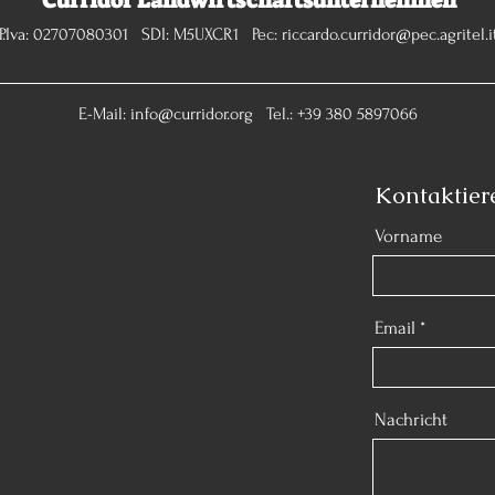
P.Iva: 02707080301 SDI: M5UXCR1 Pec:
riccardo.curridor@pec.agritel.i
E-Mail:
info@curridor.org
Tel.: +39 380 5897066
Kontaktier
Vorname
Email
Nachricht