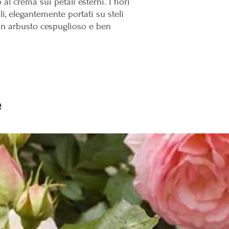
al crema sui petali esterni. I fiori
i, elegantemente portati su steli
un arbusto cespuglioso e ben
e