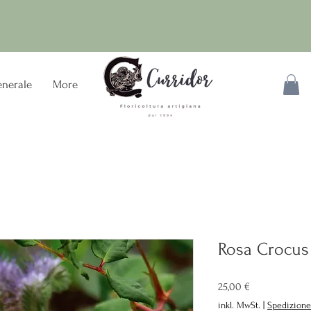
nerale
More
Rosa Crocus
Preis
25,00 €
inkl. MwSt.
|
Spedizione