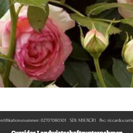
Schnellansicht
entifikationsnummer: 02707080301 SDI: M5UXCR1 Pec:
riccardo.curri
Curridor Landwirtschaftsunternehmen