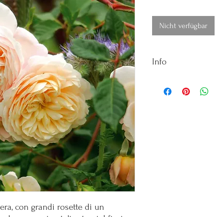
Nicht verfügbar
Info
Vaso: 5 litri
Colore: Bianco crema
Dimensioni fiore: Gran
Fioritura: Rifiorente
Fragranza: leggera, the
Sviluppo: 110cm
bera, con grandi rosette di un