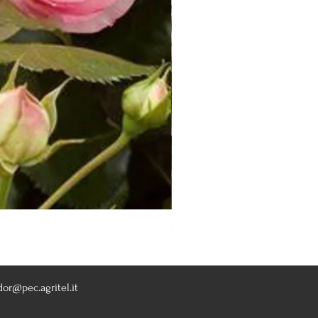
Rosa Knoch Out Double Pink
Nicht verfügbar
dor@pec.agritel.it