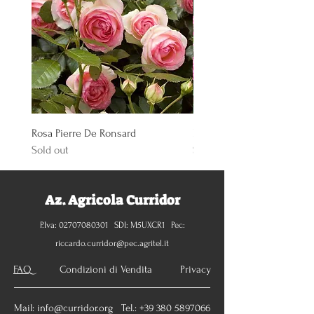
Rosa Pierre De Ronsard
Rosa Knoch Out Double Pi
Sold out
Sold out
Az. Agricola Curridor
P.Iva:
02707080301
SDI: M5UXCR1 Pec:
riccardo.curridor@pec.agritel.it
FAQ
Condizioni di Vendita Privacy
Mail:
info@curridor.org
Tel.:
+39 380 5897066