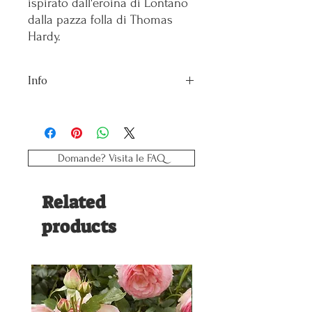
ispirato dall'eroina di Lontano
dalla pazza folla di Thomas
Hardy.
Info
Vaso: 5 litri
Colore: Albicocca
Dimensioni fiore: Grande
Fioritura: Rifiorente
Domande? Visita le FAQ
Fragranza: Media-forte, mirra
Sviluppo: 3 metri
Related
products