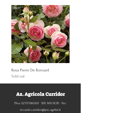
Rosa Pierre De Ronsard
Rosa Knoch Out Double Pi
Sold out
Sold out
Az. Agricola Curridor
P.Iva:
02707080301
SDI: M5UXCR1 Pec:
riccardo.curridor@pec.agritel.it