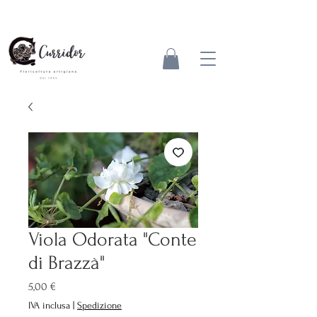
Viola Odorata "Conte
di Brazzà"
Prezzo
5,00 €
IVA inclusa
|
Spedizione