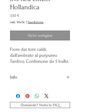
Hollandica
Preis
3,50 €
inkl. MwSt.
|
Spedizione
Nicht verfügbar
Fiore dai toni caldi,
dall'ambrato al purpureo.
Tardivo. Confezione da 5 bulbi.
Info
Fioritura: Giugno/Agosto
Altezza pianta: 60/70 cm
Profondità messa a dimora: 10cm
Distanza di impianto: 10/20 cm
Domande? Visita le FAQ
Periodo di impianto: da settembre a