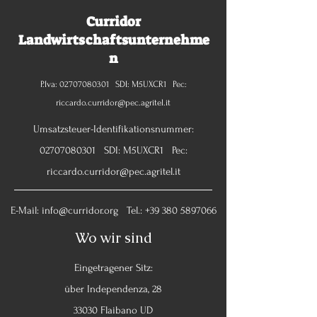
Curridor
Landwirtschaftsunternehme
n
P.Iva:
02707080301
SDI: M5UXCR1 Pec:
riccardo.curridor@pec.agritel.it
Umsatzsteuer-Identifikationsnummer:
02707080301
SDI: M5UXCR1 Pec:
riccardo.curridor@pec.agritel.it
E-Mail:
info@curridor.org
Tel.:
+39 380 5897066
Wo wir sind
Eingetragener Sitz:
über Independenza, 28
33030 Flaibano UD