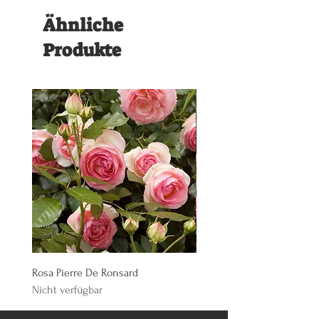
dicembre
Ähnliche
Produkte
Rosa Pierre De Ronsard
Rosa Knoch Out Double Pi
Nicht verfügbar
Nicht verfügbar