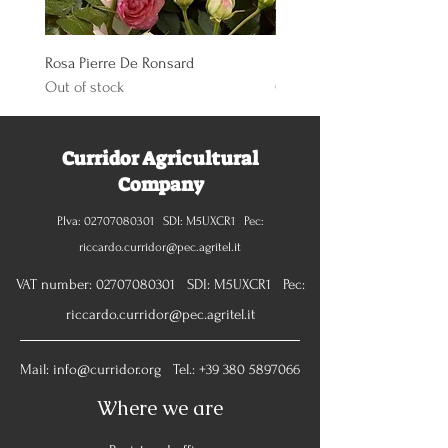
Rosa Pierre De Ronsard
Rosa Knoch Out Double Pi
Out of stock
Out of stock
Curridor Agricultural
Company
P.Iva:
02707080301
SDI: M5UXCR1 Pec:
riccardo.curridor@pec.agritel.it
VAT number:
02707080301
SDI: M5UXCR1 Pec:
riccardo.curridor@pec.agritel.it
Mail:
info@curridor.org
Tel.:
+39 380 5897066
Where we are