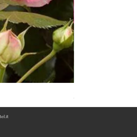
Rosa Knoch Out Double Pink
Out of stock
el.it