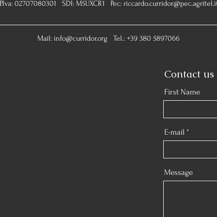
P.Iva: 02707080301 SDI: M5UXCR1 Pec:
riccardo.curridor@pec.agritel.i
Mail:
info@curridor.org
Tel.: +39 380 5897066
Contact us
First Name
E-mail
Message