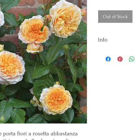
Out of Stock
Info
Vaso: 5 litri
Colore: Albicocca-Aranc
Dimensioni fiore: Gran
Fioritura: Rifiorente
Fragranza: forte, fruttata
Sviluppo: 3,75 mt
 porta fiori a rosetta abbastanza