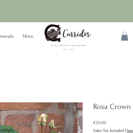
nerale
More
Rosa Crown 
Price
€25.00
Sales Tax Included
|
Spe