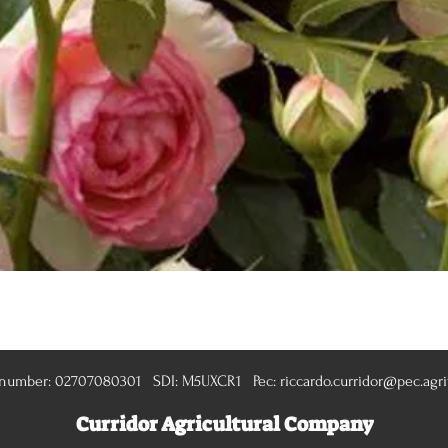
Quick View
 number: 02707080301 SDI: M5UXCR1 Pec:
riccardo.curridor@pec.agrit
Curridor Agricultural Company