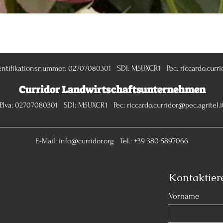
Schnellansicht
entifikationsnummer: 02707080301 SDI: M5UXCR1 Pec:
riccardo.curri
Curridor Landwirtschaftsunternehmen
P.Iva: 02707080301 SDI: M5UXCR1 Pec:
riccardo.curridor@pec.agritel.i
E-Mail:
info@curridor.org
Tel.: +39 380 5897066
Kontaktier
Vorname