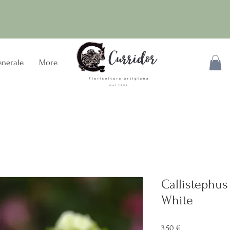
nerale
More
Callistephus
White
Preis
3,50 €