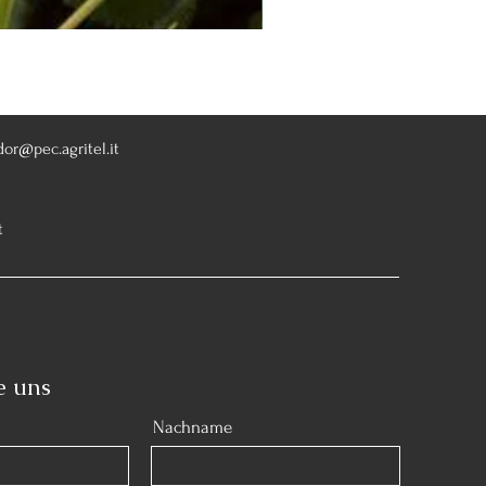
Rosa Knoch Out Double Pink
Nicht verfügbar
dor@pec.agritel.it
t
e uns
Nachname